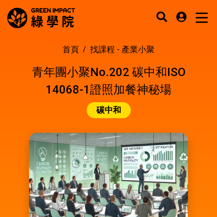
首頁
找課程 -
產業小聚
青年團小聚No.202 碳中和ISO
14068-1證照加餐神秘場
碳中和