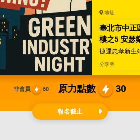
地址
臺北市中正
樓之5 安瑟
捷運忠孝新生
分享者
陳彥豪
原力點數
30
非會員
60
報名截止