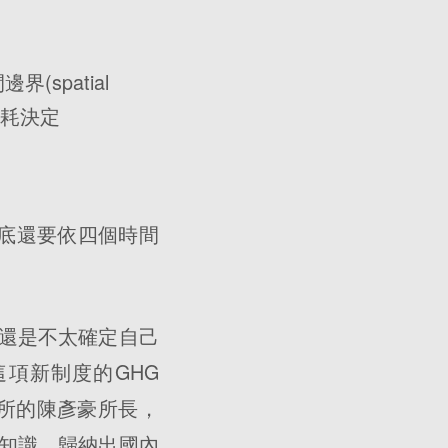
spatial
或消耗決定
月底還要依四個時間
還是不太確定自己
項新制度的GHG
究一所的陳彥豪所長，
知識，歸納出國內