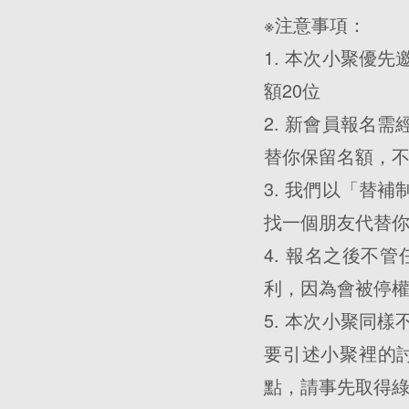
※注意事項：
1. 本次小聚優
額20位
2. 新會員報名
替你保留名額，
3. 我們以「替
找一個朋友代替
4. 報名之後不
利，因為會被停權
5. 本次小聚同
要引述小聚裡的
點，請事先取得