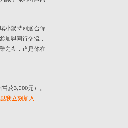
場小聚特別適合你
參加與同行交流，
業之夜，這是你在
於3,000元）。
？
點我立刻加入