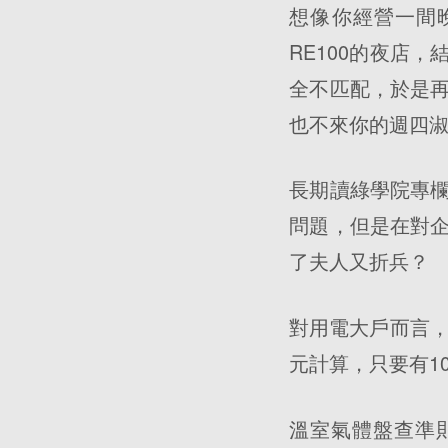
想像你經營一間晚
RE100的夜店
全不匹配，於是
也不來你的週四
長期讀綠學院專
問題，但是在對企
了夫人又折兵？
對用電大戶而言，
元計算，只要有1
溫室氣體盤查準則(