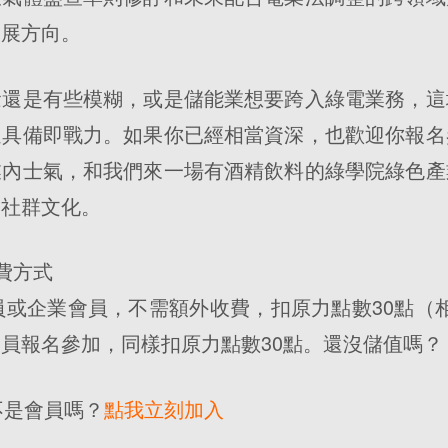
發展方向。
念還是有些模糊，或是儲能業想要跨入綠電業務，這
速具備即戰力。如果你已經相當資深，也歡迎你報名
業內士氣，和我們來一場有酒精飲料的綠學院綠色產
的社群文化。
費方式
會員或企業會員，不需額外收費，扣原力點數30點（相當
員報名參加，同樣扣原力點數30點。還沒儲值嗎
不是會員嗎？
點我立刻加入