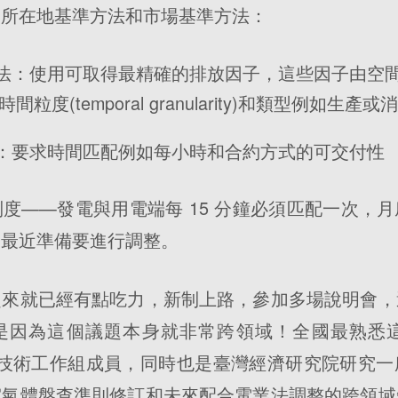
用所在地基準方法和市場基準方法：
：使用可取得最精確的排放因子，這些因子由空間邊界(
s)、時間粒度(temporal granularity)和類型例如生產
：要求時間匹配例如每小時和合約方式的可交付性
度——發電與用電端每 15 分鐘必須匹配一次，
，最近準備要進行調整。
起來就已經有點吃力，新制上路，參加多場說明會，
是因為這個議題本身就非常跨領域！全國最熟悉這
Scope 2技術工作組成員，同時也是臺灣經濟研究院研
室氣體盤查準則修訂和未來配合電業法調整的跨領域