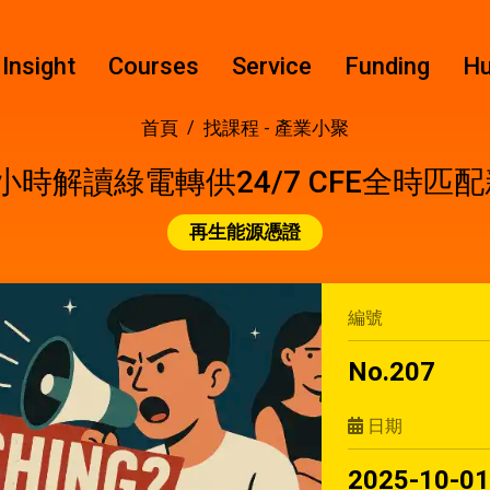
Insight
Courses
Service
Funding
H
首頁
找課程 -
產業小聚
 兩小時解讀綠電轉供24/7 CFE全時
再生能源憑證
編號
No.207
日期
2025-10-0