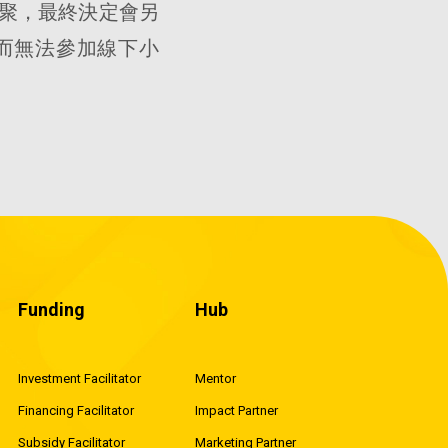
小聚，最終決定會另
而無法參加線下小
Funding
Hub
Investment Facilitator
Mentor
Financing Facilitator
Impact Partner
Subsidy Facilitator
Marketing Partner