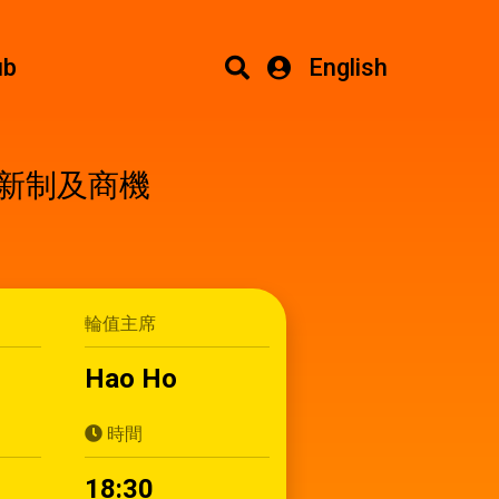
ub
English
匹配新制及商機
輪值主席
Hao Ho
時間
1
18:30