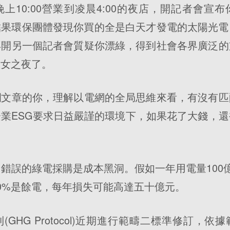
上10:00營業到凌晨4:00的夜店，開記者會宣
，結果環保團體發現你買的全是白天才發電的太陽光
再開另一個記者會質疑你漂綠，得到社會各界廣泛的
淑女之夜了。
欄文章的你，理解以電網的全局思維來看，有沒有匹
業ESG要求日益嚴謹的環境下，如果花了大錢，
錯誤的綠電採購是成本黑洞。假如一年用電量100
0%是餘電，每年損失可能高達五十億元。
GHG Protocol)近期進行範疇二標準修訂，