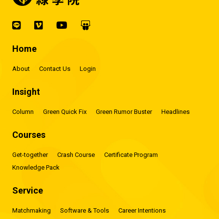
Home
About
Contact Us
Login
Insight
Column
Green Quick Fix
Green Rumor Buster
Headlines
Courses
Get-together
Crash Course
Certificate Program
Knowledge Pack
Service
Matchmaking
Software & Tools
Career Intentions