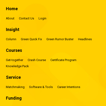
Home
About
Contact Us
Login
Insight
Column
Green Quick Fix
Green Rumor Buster
Headlines
Courses
Get-together
Crash Course
Certificate Program
Knowledge Pack
Service
Matchmaking
Software & Tools
Career Intentions
Funding