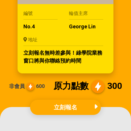
編號
輪值主席
No.4
George Lin
地址
立刻報名無時差參與！綠學院業務
窗口將與你聯絡預約時間
原力點數
300
非會員
600
立刻報名