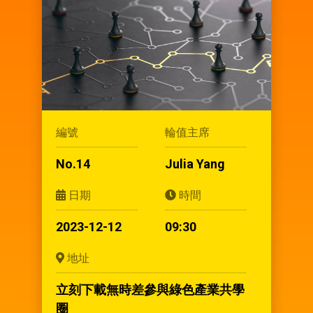
編號
輪值主席
No.14
Julia Yang
日期
時間
2023-12-12
09:30
地址
立刻下載無時差參與綠色產業共學
圈