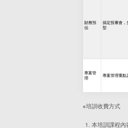
財務預
搞定投審會，
估
型
專案管
專案管理重點
理
※培訓收費方式
本培訓課程內