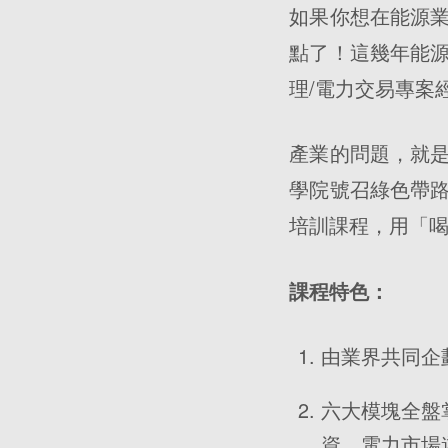
如果你想在能源
點了！這幾年能
理/電力交易專案
產業的問題，就
學院號召綠色帶
培訓課程，用「
課程特色：
由業界共同企
六大模塊全盤
資、電力市場