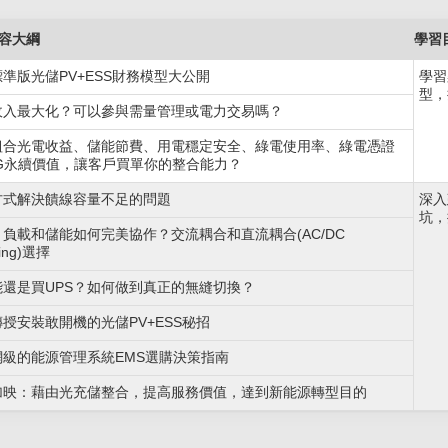
容大綱
學習
準版光儲PV+ESS財務模型大公開
學習
型，
收入最大化？可以參與需量管理或電力交易嗎？
組合光電收益、儲能節費、用電穩定安全、綠電使用率、綠電憑證
SG永續價值，讓客戶買單你的整合能力？
方式解決饋線容量不足的問題
深入
坑，
負載和儲能如何完美協作？交流耦合和直流耦合(AC/DC
ling)選擇
能還是買UPS？如何做到真正的無縫切換？
授安裝敢開機的光儲PV+ESS秘招
網級的能源管理系統EMS選購決策指南
加映：藉由光充儲整合，提高服務價值，達到新能源轉型目的