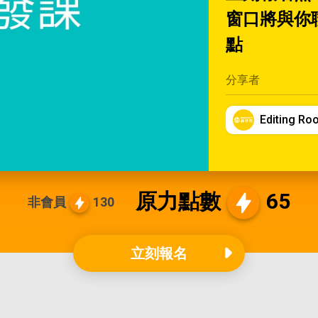
窗口將與你
點
分享者
Editing Ro
原力點數
65
非會員
130
立刻報名