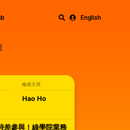
ub
English
課
輪值主席
Hao Ho
時差參與！綠學院業務