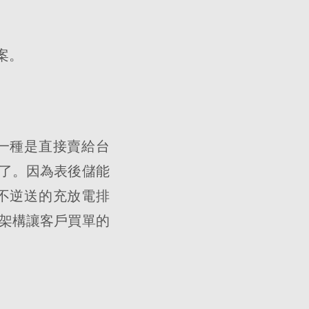
案。
一種是直接賣給台
了。因為表後儲能
不逆送的充放電排
架構讓客戶買單的