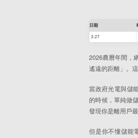
日期
3.27
2026農曆年間
遙遠的距離」。
當政府光電與儲
的時候，單純做
發現你是離用戶
但是你不懂儲能