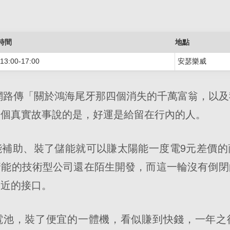
時間
地點
13:00-17:00
安瑟樂威
，網路傳「關於鴻海尾牙那四個消失的千萬富翁，以
這個真實故事說的是，好運是給留在行內的人。
能補助、裝了儲能就可以賺太陽能一度電9元差價的
儲能的技術型公司還在陌生開發，而這一輪沒有倒閉
最近的接口。
電池，裝了便宜的一體機，看似賺到快錢，一年之