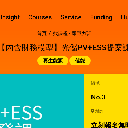
Insight
Courses
Service
Funding
H
首頁
找課程 -
即戰力班
【內含財務模型】光儲PV+ESS提案
再生能源
儲能
編號
No.3
地址
立刻報名無