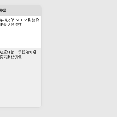
目標
架構光儲PV+ESS財務模
把收益說清楚
建置細節，學習如何避
提高服務價值