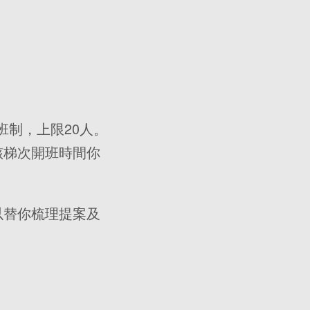
班制，上限20人。
該梯次開班時間你
以替你梳理提案及