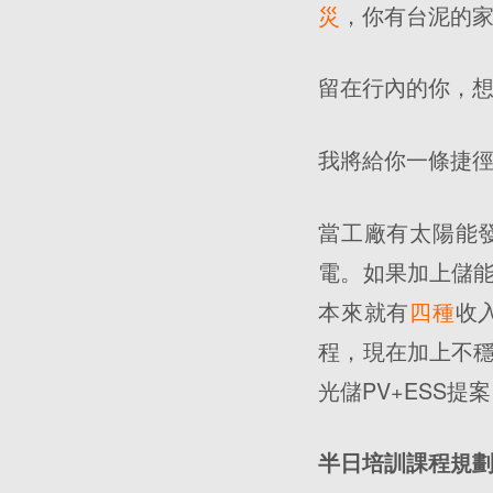
災
，你有台泥的
留在行內的你，
我將給你一條捷
當工廠有太陽能
電。如果加上儲
本來就有
四種
收
程，現在加上不
光儲PV+ESS提
半日培訓課程規