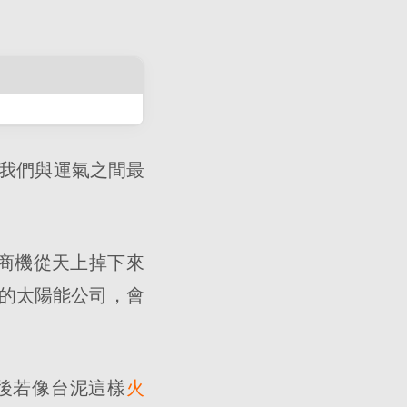
及我們與運氣之間最
商機從天上掉下來
的太陽能公司，會
後若像台泥這樣
火