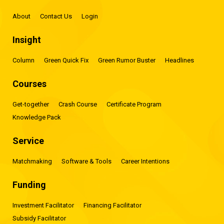
About
Contact Us
Login
Insight
Column
Green Quick Fix
Green Rumor Buster
Headlines
Courses
Get-together
Crash Course
Certificate Program
Knowledge Pack
Service
Matchmaking
Software & Tools
Career Intentions
Funding
Investment Facilitator
Financing Facilitator
Subsidy Facilitator