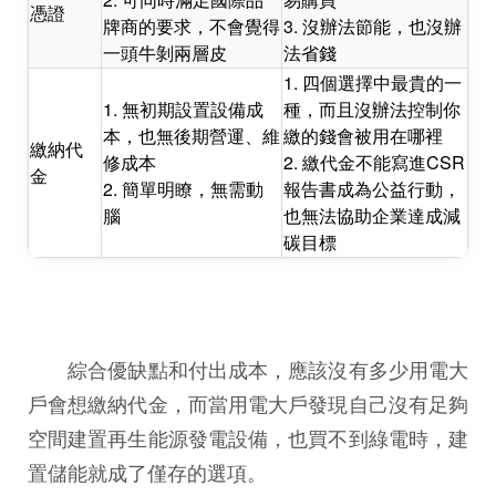
憑證
牌商的要求，不會覺得
3. 沒辦法節能，也沒辦
一頭牛剝兩層皮
法省錢
1. 四個選擇中最貴的一
1. 無初期設置設備成
種，而且沒辦法控制你
本，也無後期營運、維
繳的錢會被用在哪裡
繳納代
修成本
2. 繳代金不能寫進CSR
金
2. 簡單明瞭，無需動
報告書成為公益行動，
腦
也無法協助企業達成減
碳目標
綜合優缺點和付出成本，應該沒有多少用電大
戶會想繳納代金，而當用電大戶發現自己沒有足夠
空間建置再生能源發電設備，也買不到綠電時，建
置儲能就成了僅存的選項。