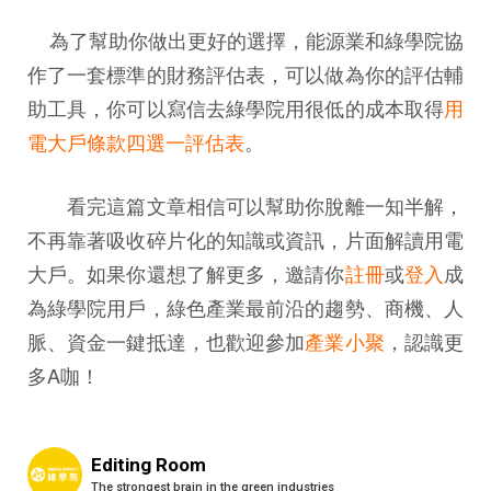
為了幫助你做出更好的選擇，能源業和綠學院協
作了一套標準的財務評估表，可以做為你的評估輔
助工具，你可以寫信去綠學院用很低的成本取得
用
電大戶條款四選一評估表
。
看完這篇文章相信可以幫助你脫離一知半解，
不再靠著吸收碎片化的知識或資訊，片面解讀用電
大戶。如果你還想了解更多，邀請你
註冊
或
登入
成
為綠學院用戶，綠色產業最前沿的趨勢、商機、人
脈、資金一鍵抵達，也歡迎參加
產業小聚
，認識更
多A咖！
Editing Room
The strongest brain in the green industries