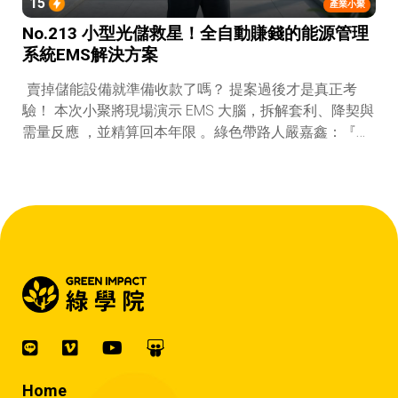
15
產業小聚
No.213 小型光儲救星！全自動賺錢的能源管理
系統EMS解決方案
賣掉儲能設備就準備收款了嗎？ 提案過後才是真正考
驗！ 本次小聚將現場演示 EMS 大腦，拆解套利、降契與
需量反應 ，並精算回本年限 。綠色帶路人嚴嘉鑫：『會
賺錢的 EMS 才是系統靈魂。』
Home