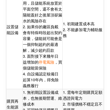
用，且儲能系統放置於
平面空間，還不會有太
陽能蓋好之後屋頂卻漏
水的風險存在
1. 初期建置成本高
設置儲
2. 如果你的廠區負載
2. 不能參加電力輔助服
能設備
會有特殊時段超出契約
務
容量，儲能就可能會是
一個抑制超約的最適
解，減少超約罰款
3. 面對接下來幾年日
益增加的
停電風險
，買
個儲能當保險
4. 自設備認定核備日
起算10年內，得免除
義務履行
1. 無初期設置設備成
1. 需每年定期購買足額
本，也無後期營運、維
憑證與電力
購買再
修成本
2. 市場價格不穩定且不
生能源
2. 可同時滿足國際品
易購買