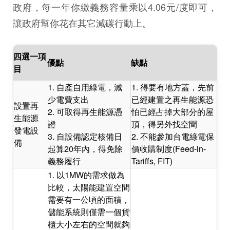
政府，每一年你繳義務容量乘以4.06元/度即可，
讓政府幫你花在其它減碳行動上。
四選一項
優點
缺點
目
1. 自產自用綠電，減
1. 得要有地方蓋，先前
少電費支出
已經建置之再生能源恐
設置再
2. 可取得再生能源憑
怕已經占掉大部分的屋
生能源
證
頂，得另外找空間
發電設
3. 自設備認定核備日
2. 不能參加台電綠電保
備
起算20年內，得免除
價收購制度(Feed-in-
義務履行
Tariffs, FIT)
1. 以1MW的需求做為
比較，太陽能建置空間
需要有一公頃的面積，
儲能系統則僅需一個貨
櫃大小左右的空間就夠