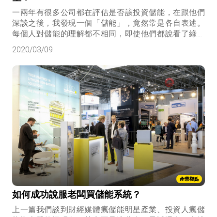
一兩年有很多公司都在評估是否該投資儲能，在跟他們
深談之後，我發現一個「儲能」，竟然常是各自表述。
每個人對儲能的理解都不相同，即使他們都說看了綠學
院的文章，知道我們曾經打過一個比喻，說電池管理系
2020/03/09
統就是軍隊的命令系統，每個電池就像是軍中的單兵，
如果你沒有給他命令，他不知道要怎麼行動。但是當大
家評估儲能時，還是都只問「現在電池1度電(kWh)多少
錢」，好像只要買了儲能電池，一切問題就解決了！
產業觀點
如何成功說服老闆買儲能系統？
上一篇我們談到財經媒體瘋儲能明星產業、投資人瘋儲