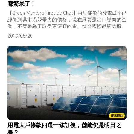
都驚呆了！
【Green Mentor's Fireside Chat】再生能源的發電成本已
經降到具市場競爭力的價格，現在只要是出口導向的企
業，不管是為了取得更便宜的電、符合國際品牌大廠的
綠電要求、取得更好的企業形象等，都有足夠的動機搶
2019/05/20
購綠電，我們現在需要的是如何把這5%包裝起來，讓企
業合法得到綠電憑證而已。
產業觀點
用電大戶條款四選一修訂後，儲能仍是明日之
星？