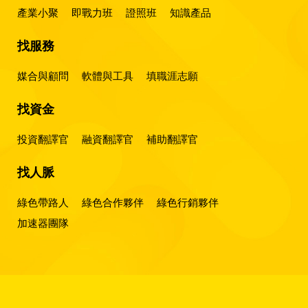
產業小聚
即戰力班
證照班
知識產品
找服務
媒合與顧問
軟體與工具
填職涯志願
找資金
投資翻譯官
融資翻譯官
補助翻譯官
找人脈
綠色帶路人
綠色合作夥伴
綠色行銷夥伴
加速器團隊