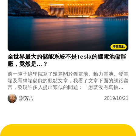
產業觀點
全世界最大的儲能系統不是Tesla的鋰電池儲能
廠，竟然是…？
前一陣子綠學院寫了幾篇關於鋰電池、動力電池、發電
端及電網端儲能的觀點文章，我看了文章下面的網路留
言，發現許多人提出類似的問題：「怎麼沒有寫抽蓄水
力儲能，這可是最大的儲能系統哩！」先別急，我們今
謝芳吉
2019/10/21
天就來把之前的文章串起來，理解各種儲能方式，比較
每種儲能的強項及弱項，幫助你判斷哪種儲能技術值得
拿來創業或投資。