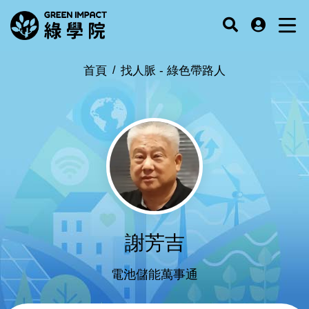
首頁
找人脈 -
綠色帶路人
謝芳吉
電池儲能萬事通