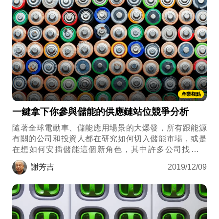
產業觀點
一鍵拿下你參與儲能的供應鏈站位競爭分析
隨著全球電動車、儲能應用場景的大爆發，所有跟能源
有關的公司和投資人都在研究如何切入儲能市場，或是
在想如何安插儲能這個新角色，其中許多公司找上了
我。我注意到，大部分的公司對儲能抱持著錯誤的期
謝芳吉
2019/12/09
待，更多的是一窩蜂的心態，哪裡有商機哪裡去當然是
不變的真理，但這樣對產業發展其實不一定是正面的。