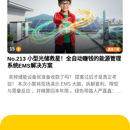
15
產業小聚
No.213 小型光储救星！全自动赚钱的能源管理
系统EMS解决方案
卖掉储能设备就准备收款了吗？ 提案过后才是真正考
验！ 本次小聚将现场演示 EMS 大脑，拆解套利、降契
与需量反应 ，并精算回本年限 。绿色带路人严嘉鑫：
『会赚钱的 EMS 才是系统灵魂。』