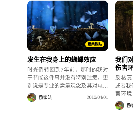
產業觀點
发生在我身上的蝴蝶效应
我们
伤害
时光倒转回到7年前，那时的我对
于节能这件事并没有特别注意，更
反核真
别说是专业的需量观念及其对电费
或者我
产生的影响。我和你一样，把电费
害环境
杨家法
2019/04/01
帐单付清就自认尽到了公民的义
政府的
杨
务，对于能源并没有很清楚的概
提出替
念。那到底是发生了什么事，触发
我人生航道的改变呢？