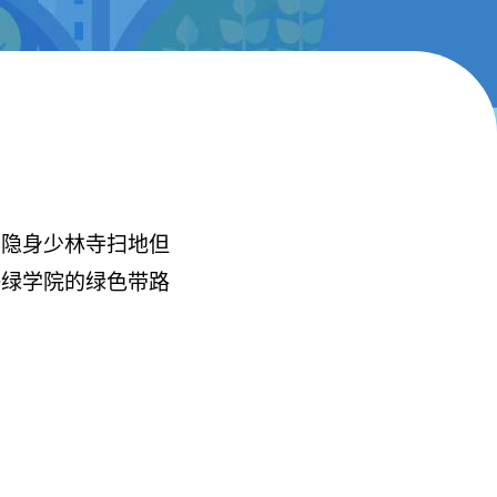
，隐身少林寺扫地但
任绿学院的绿色带路