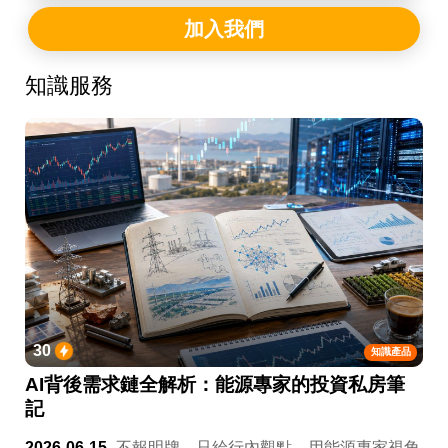
加入我們
知識服務
30
知識產品
AI背後需求鏈全解析：能源專家的投資私房筆
記
2026-06-15
不報明牌，只給行內觀點。用能源專家視角