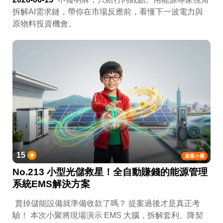
拆解AI需求鏈，帶你在市場反應前，看懂下一波電力與
原物料投資機會。
15
產業小聚
No.213 小型光儲救星！全自動賺錢的能源管理
系統EMS解決方案
賣掉儲能設備就準備收款了嗎？ 提案過後才是真正考
驗！ 本次小聚將現場演示 EMS 大腦，拆解套利、降契