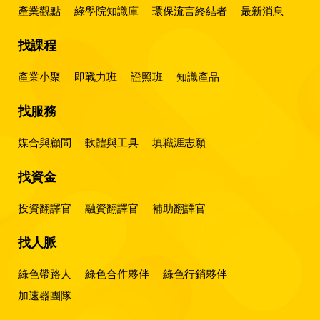
產業觀點
綠學院知識庫
環保流言終結者
最新消息
找課程
產業小聚
即戰力班
證照班
知識產品
找服務
媒合與顧問
軟體與工具
填職涯志願
找資金
投資翻譯官
融資翻譯官
補助翻譯官
找人脈
綠色帶路人
綠色合作夥伴
綠色行銷夥伴
加速器團隊