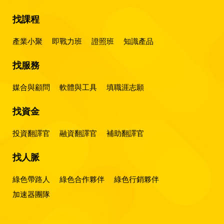
找課程
產業小聚
即戰力班
證照班
知識產品
找服務
媒合與顧問
軟體與工具
填職涯志願
找資金
投資翻譯官
融資翻譯官
補助翻譯官
找人脈
綠色帶路人
綠色合作夥伴
綠色行銷夥伴
加速器團隊