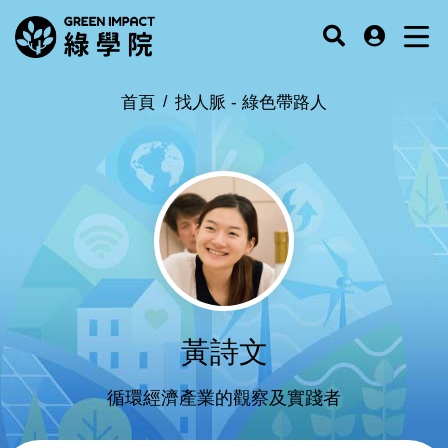
首頁
找人脈 -
綠色帶路人
黃詩文
循環經濟產業的觀察及實踐者