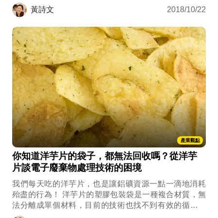
保留城市採礦的核心技術在國內，是否可達成雙贏的局
黃詩文
2018/10/22
面？
產業觀點
你知道洋芋片的袋子，都無法回收嗎？從洋芋
片談電子廢棄物處理技術的困境
我們每天吃的洋芋片，也是讓鋁礦資源一點一滴地消耗
殆盡的行為！ 洋芋片的塑膠包裝袋是一種複合材質，無
法分離成單個材料，目前的技術也找不到有效的循環再
利用方式。循環經濟產業就跟身體養生的道理是一樣