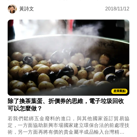
用農作樹紙張印製的喜帖、全回收佈置的婚宴現場、婚
黃詩文
2018/11/12
禮環保小物、拒吃魚翅等細節，都以不厭其煩誠懇的態
度與家人充分溝通後，終於得以實現兩人共同環保目標
的婚禮，並和賓客分享這場綠色婚禮的核心理念，大獲
好評！ 生活中有很多機會都能發揮綠色影響力，端看你
如何創意的實踐它。
產業觀點
除了換茶葉蛋、折價券的思維，電子垃圾回收
可以怎麼做？
若我們鬆綁五金廢料的進口，與其他國家簽訂貿易協
定，一方面協助新興市場國家建立環保合法的前處理技
術，另一方面再將有價的貴金屬半成品輸入台灣精煉，