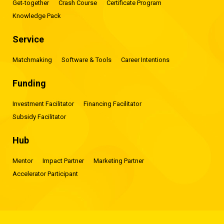
Get-together
Crash Course
Certificate Program
Knowledge Pack
Service
Matchmaking
Software & Tools
Career Intentions
Funding
Investment Facilitator
Financing Facilitator
Subsidy Facilitator
Hub
Mentor
Impact Partner
Marketing Partner
Accelerator Participant