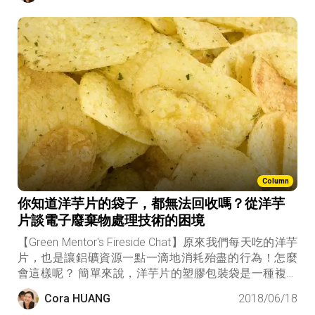
蓋的美輪美奐的綠能工廠，大家對於資源回收處理工廠
存在著許多既定的刻板印象與標籤，像是垃圾、髒亂、
污染、惡劣的工作環境等等。
Column
你知道洋芋片的袋子，都無法回收嗎？從洋芋
片談電子廢棄物處理技術的困境
【Green Mentor's Fireside Chat】原來我們每天吃的洋芋
片，也是讓鋁礦資源一點一滴地消耗殆盡的行為！怎麼
會這樣呢？ 簡單來說，洋芋片的塑膠包裝袋是一種複合
材質，無法分離成單個材料，目前的技術也找不到有效
Cora HUANG
2018/06/18
的循環再利用方式。循環經濟產業就跟身體養生的道理