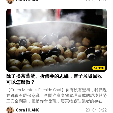
「如果連自己最親的人都無法認同這些環保理念的話，
更別談其它遠大的抱負了！」 因此從自製零廢棄喜餅、
採用農作樹紙張印製的喜帖、全回收佈置的婚宴現場、
婚禮環保小物、拒吃魚翅等細節，都以不厭其煩誠懇的
態度與家人充分溝通後，終於得以實現兩人共同環保目
標的婚禮，並和賓客分享這場綠色婚禮的核心理念，大
獲好評！ 生活中有很多機會都能發揮綠色影響力，端看
你如何創意的實踐它。
Column
除了換茶葉蛋、折價券的思維，電子垃圾回收
可以怎麼做？
【Green Mentor's Fireside Chat】你有沒有覺得，我們現
在都很有環保意識，會關注廢棄物處理造成的環境與勞
工安全問題，但是你會發現，廢棄物處理業者的存在卻
變成一種社會的矛盾，從最原始推著推車收回收的阿公
Cora HUANG
2018/10/22
阿嬤，到馬路邊成堆廢鐵廢紙的回收廠，再到環保園區