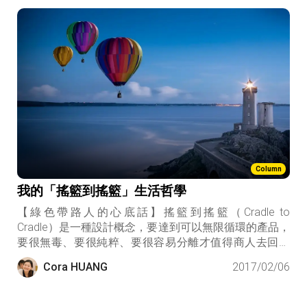
是一樣的，必須全局考量，因此我們必須放棄什麼事情
都追求最低標的思維，讓真正夠資格的回收處理業者得
標，才能健全整個靜脈產業的技術發展，否則回收這件
事本身很容易變成做白工
Column
我的「搖籃到搖籃」生活哲學
【綠色帶路人的心底話】搖籃到搖籃（Cradle to
Cradle）是一種設計概念，要達到可以無限循環的產品，
要很無毒、要很純粹、要很容易分離才值得商人去回收
產品，再度變成有用的材料，或分解後變成土壤的養
Cora HUANG
2017/02/06
分，而非汙染。