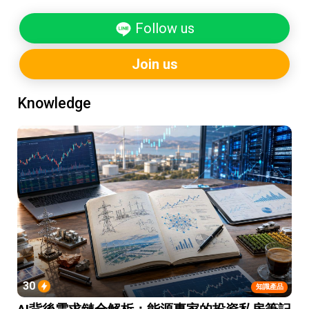
Follow us
Join us
Knowledge
30
知識產品