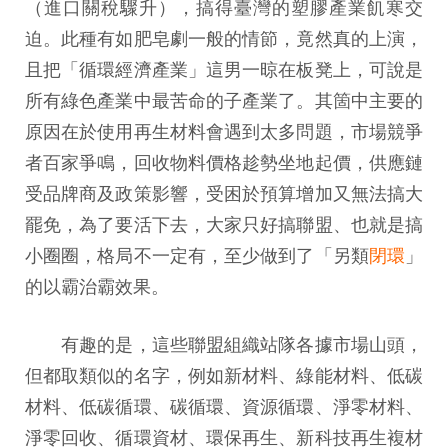
（進口關稅驟升），搞得臺灣的塑膠產業飢寒交
迫。此種有如肥皂劇一般的情節，竟然真的上演，
且把「循環經濟產業」這男一晾在板凳上，可說是
所有綠色產業中最苦命的子產業了。其箇中主要的
原因在於使用再生材料會遇到太多問題，市場競爭
者百家爭鳴，回收物料價格趁勢坐地起價，供應鏈
受品牌商及政策影響，受困於預算增加又無法搞大
罷免，為了要活下去，大家只好搞聯盟、也就是搞
小圈圈，格局不一定有，至少做到了「另類
閉環
」
的以霸治霸效果。
有趣的是，這些聯盟組織站隊各據市場山頭，
但都取類似的名字，例如新材料、綠能材料、低碳
材料、低碳循環、碳循環、資源循環、淨零材料、
淨零回收、循環資材、環保再生、新科技再生複材