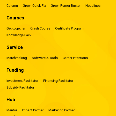
Column
Green Quick Fix
Green Rumor Buster
Headlines
Courses
Get-together
Crash Course
Certificate Program
Knowledge Pack
Service
Matchmaking
Software & Tools
Career Intentions
Funding
Investment Facilitator
Financing Facilitator
Subsidy Facilitator
Hub
Mentor
Impact Partner
Marketing Partner