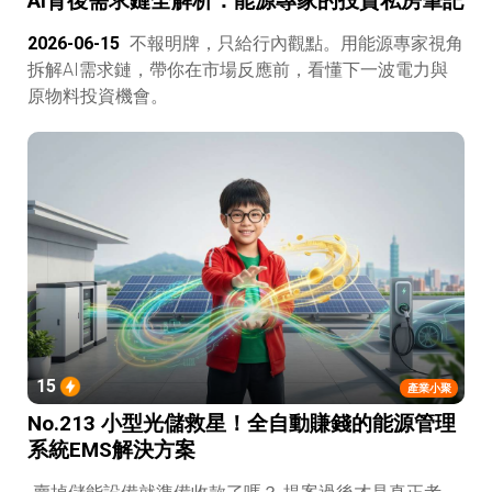
AI背後需求鏈全解析：能源專家的投資私房筆記
2026-06-15
不報明牌，只給行內觀點。用能源專家視角
拆解AI需求鏈，帶你在市場反應前，看懂下一波電力與
原物料投資機會。
15
產業小聚
No.213 小型光儲救星！全自動賺錢的能源管理
系統EMS解決方案