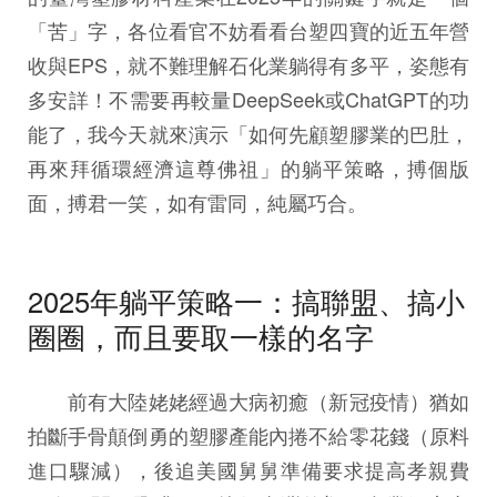
「苦」字，各位看官不妨看看台塑四寶的近五年營
收與EPS，就不難理解石化業躺得有多平，姿態有
多安詳！不需要再較量DeepSeek或ChatGPT的功
能了，我今天就來演示「如何先顧塑膠業的巴肚，
再來拜循環經濟這尊佛祖」的躺平策略，搏個版
面，搏君一笑，如有雷同，純屬巧合。
2025年躺平策略一：搞聯盟、搞小
圈圈，而且要取一樣的名字
前有大陸姥姥經過大病初癒（新冠疫情）猶如
拍斷手骨顛倒勇的塑膠產能內捲不給零花錢（原料
進口驟減），後追美國舅舅準備要求提高孝親費