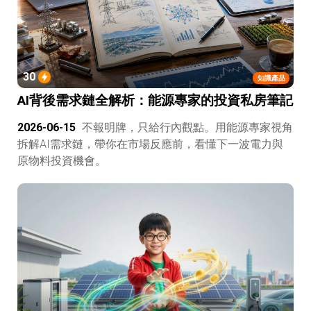
30
知識產品
AI背後需求鏈全解析：能源專家的投資私房筆記
2026-06-15
不報明牌，只給行內觀點。用能源專家視角
拆解AI需求鏈，帶你在市場反應前，看懂下一波電力與
原物料投資機會。