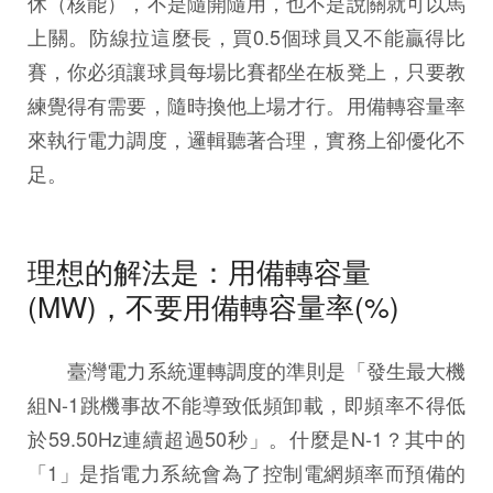
休（核能），不是隨開隨用，也不是說關就可以馬
上關。防線拉這麼長，買0.5個球員又不能贏得比
賽，你必須讓球員每場比賽都坐在板凳上，只要教
練覺得有需要，隨時換他上場才行。用備轉容量率
來執行電力調度，邏輯聽著合理，實務上卻優化不
足。
理想的解法是：用備轉容量
(MW)，不要用備轉容量率(%)
臺灣電力系統運轉調度的準則是「發生最大機
組N-1跳機事故不能導致低頻卸載，即頻率不得低
於59.50Hz連續超過50秒」。什麼是N-1？其中的
「1」是指電力系統會為了控制電網頻率而預備的