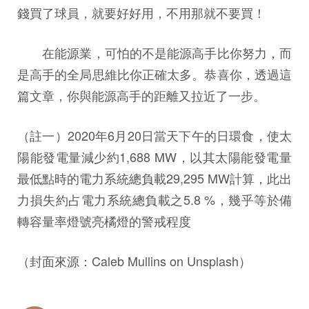
錢買了球員，就要好好用，不用那就不要買！
在能源業，可怕的不是能源高手比你努力，而
是高手的全局思維比你正確太多。恭喜你，透過這
篇文章，你與能源高手的距離又拉近了一步。
（註一）2020年6月20日當天下午的日環食，使太
陽能發電量減少約1,688 MW，以其太陽能發電量
最低點時的電力系統總負載29,295 MW計算，此出
力損失約占電力系統總負載之5.8 %，幾乎等於備
轉容量率燈號亮橘燈的警戒程度
（封面來源：Caleb Mullins on Unsplash）