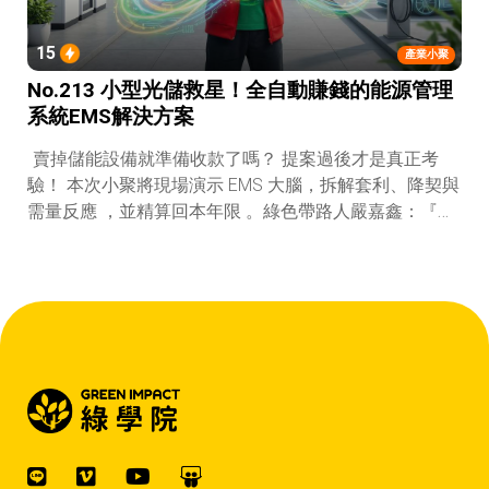
15
產業小聚
No.213 小型光儲救星！全自動賺錢的能源管理
系統EMS解決方案
賣掉儲能設備就準備收款了嗎？ 提案過後才是真正考
驗！ 本次小聚將現場演示 EMS 大腦，拆解套利、降契與
需量反應 ，並精算回本年限 。綠色帶路人嚴嘉鑫：『會
賺錢的 EMS 才是系統靈魂。』