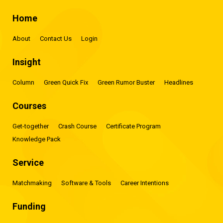
Home
About
Contact Us
Login
Insight
Column
Green Quick Fix
Green Rumor Buster
Headlines
Courses
Get-together
Crash Course
Certificate Program
Knowledge Pack
Service
Matchmaking
Software & Tools
Career Intentions
Funding