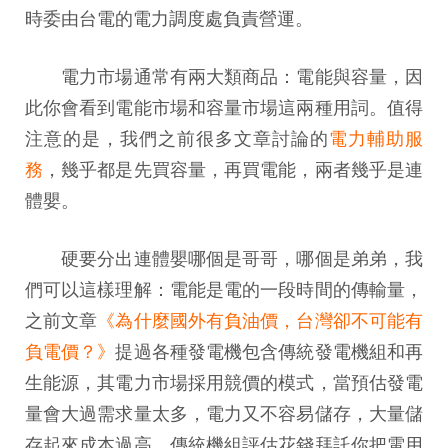
時委由台電的電力調度處負責營運。
電力市場通常有兩大類商品：電能與容量，因
此你會看到電能市場和容量市場這兩種用詞。值得
注意的是，我們之前很多文章討論的
電力輔助服
務
，幾乎都是先買容量，再買電能，兩者幾乎是連
體嬰。
硬要分出連體嬰哪個是哥哥，哪個是弟弟，我
們可以這樣理解：電能是電的一段時間的傳輸量，
之前文章
《為什麼國外有負油價，台灣卻不可能有
負電價？》
提過各種發電機包含傳統發電機組和再
生能源，其電力市場採用競價的模式，當預估發電
量會大過需求量太多，電力又不容易儲存，大量儲
存起來成本過高，傳統機組評估花錢拜託你把電用