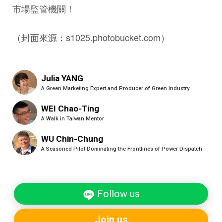
市場監管機關！
（封面來源：s1025.photobucket.com）
Julia YANG
A Green Marketing Expert and Producer of Green Industry
WEI Chao-Ting
A Walk in Taiwan Mentor
WU Chin-Chung
A Seasoned Pilot Dominating the Frontlines of Power Dispatch
Follow us
Join us