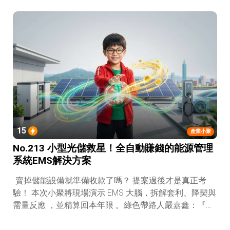
15
產業小聚
No.213 小型光儲救星！全自動賺錢的能源管理
系統EMS解決方案
賣掉儲能設備就準備收款了嗎？ 提案過後才是真正考
驗！ 本次小聚將現場演示 EMS 大腦，拆解套利、降契與
需量反應 ，並精算回本年限 。綠色帶路人嚴嘉鑫：『會
賺錢的 EMS 才是系統靈魂。』